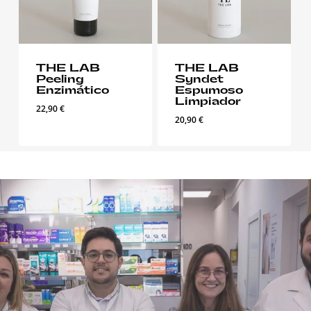
THE LAB
THE LAB
Peeling
Syndet
Enzimático
Espumoso
Limpiador
22,90
€
20,90
€
No hay productos
en el carrito.
Ir A La Tienda