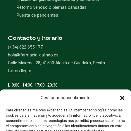
Retorno venoso o piernas cansadas
Puesta de pendientes
Contacto y horario
(+34) 622 655 177
hola@farmacia-galindo.es
Calle Mairena, 28, 41500 Alcalá de Guadaíra, Sevilla
Cómo llegar
L
9:00–14:00, 17:00–20:30
M
9:00–14:00, 17:00–20:30
Gestionar consentimiento
X
9:00–14:00, 17:00–20:30
J
9:00–14:00, 17:00–20:30
Para ofrecer las mejores experiencias, utilizamos tecnologías como las
cookies para almacenar y/o acceder a la información del dispositivo. El
V
9:00–14:00, 17:00–20:30
consentimiento de estas tecnologías nos permitirá procesar datos como
S
9:00–14:00
el comportamiento de navegación o las identificaciones únicas en este