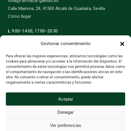
hola@farmacia-galindo.es
Calle Mairena, 28, 41500 Alcalá de Guadaíra, Sevilla
Cómo llegar
L
9:00–14:00, 17:00–20:30
M
9:00–14:00, 17:00–20:30
Gestionar consentimiento
X
9:00–14:00, 17:00–20:30
J
9:00–14:00, 17:00–20:30
Para ofrecer las mejores experiencias, utilizamos tecnologías como las
cookies para almacenar y/o acceder a la información del dispositivo. El
V
9:00–14:00, 17:00–20:30
consentimiento de estas tecnologías nos permitirá procesar datos como
S
9:00–14:00
el comportamiento de navegación o las identificaciones únicas en este
sitio. No consentir o retirar el consentimiento, puede afectar
D
Cerrado
negativamente a ciertas características y funciones.
Encuentra farmacia de guardia en Alcalá de Guadaíra
Aceptar
Denegar
Subtotal:
0,00
€
Ver preferencias
Ver Carrito
Finalizar Compra