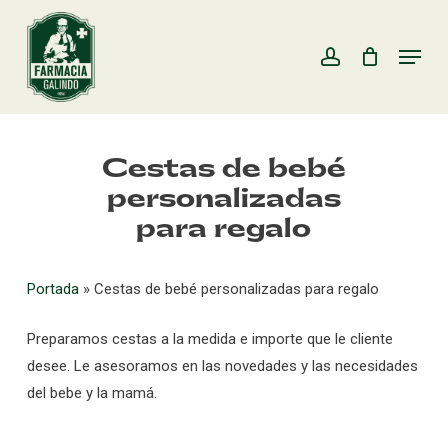
Saltar
al
Menú
cuenta
Cerrar
Carro
carrito
Cerrar
contenido
menú
principal
Cestas de bebé
personalizadas
para regalo
Portada
»
Cestas de bebé personalizadas para regalo
Preparamos cestas a la medida e importe que le cliente
desee. Le asesoramos en las novedades y las necesidades
del bebe y la mamá.